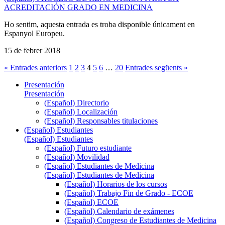
ACREDITACIÓN GRADO EN MEDICINA
Ho sentim, aquesta entrada es troba disponible únicament en
Espanyol Europeu.
15 de febrer 2018
« Entrades anteriors
1
2
3
4
5
6
…
20
Entrades següents »
Presentación
Presentación
(Español) Directorio
(Español) Localización
(Español) Responsables titulaciones
(Español) Estudiantes
(Español) Estudiantes
(Español) Futuro estudiante
(Español) Movilidad
(Español) Estudiantes de Medicina
(Español) Estudiantes de Medicina
(Español) Horarios de los cursos
(Español) Trabajo Fin de Grado - ECOE
(Español) ECOE
(Español) Calendario de exámenes
(Español) Congreso de Estudiantes de Medicina