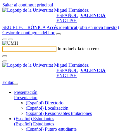
Saltar al contingut principal
ESPAÑOL
VALENCIÀ
ENGLISH
SEU ELECTRÒNICA
Accés identificat (obri en nova finestra)
Gestor de continguts del lloc
Introdueix la teua cerca
ESPAÑOL
VALENCIÀ
ENGLISH
Editar
Presentación
Presentación
(Español) Directorio
(Español) Localización
(Español) Responsables titulaciones
(Español) Estudiantes
(Español) Estudiantes
(Español) Futuro estudiante