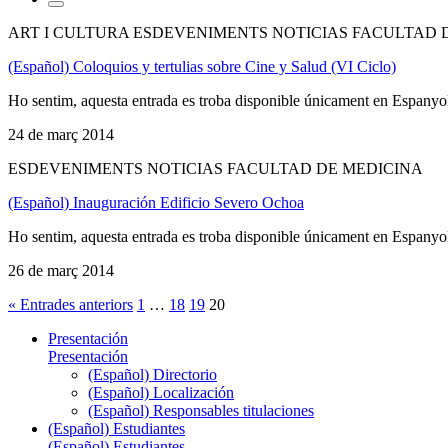
ART I CULTURA ESDEVENIMENTS NOTICIAS FACULTAD 
(Español) Coloquios y tertulias sobre Cine y Salud (VI Ciclo)
Ho sentim, aquesta entrada es troba disponible únicament en Espanyo
24 de març 2014
ESDEVENIMENTS NOTICIAS FACULTAD DE MEDICINA
(Español) Inauguración Edificio Severo Ochoa
Ho sentim, aquesta entrada es troba disponible únicament en Espanyo
26 de març 2014
« Entrades anteriors
1
…
18
19
20
Presentación
Presentación
(Español) Directorio
(Español) Localización
(Español) Responsables titulaciones
(Español) Estudiantes
(Español) Estudiantes