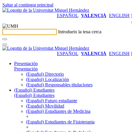
Saltar al contingut principal
ESPAÑOL
VALENCIÀ
ENGLISH
Introdueix la teua cerca
ESPAÑOL
VALENCIÀ
ENGLISH
Presentación
Presentación
(Español) Directorio
(Español) Localización
(Español) Responsables titulaciones
(Español) Estudiantes
(Español) Estudiantes
(Español) Futuro estudiante
(Español) Movilidad
(Español) Estudiantes de Medicina
+
(Español) Estudiantes de Fisioterapia
+