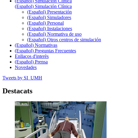
(Español) Simulación Clínica
(Español) Simulación Clínica
(Español) Presentación
(Español) Simuladores
(Español) Personal
(Español) Instalaciones
(Español) Normativa de uso
(Español) Otros centros de simulación
(Español) Normativas
(Español) Preguntas Frecuentes
Enllaços d'interès
(Español) Prensa
Novedades
Tweets by SI_UMH
Destacats