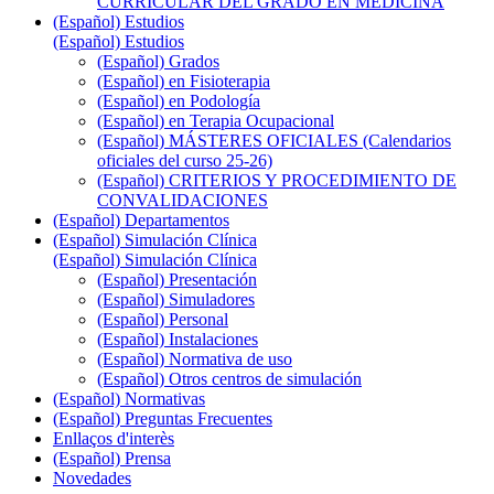
CURRICULAR DEL GRADO EN MEDICINA
(Español) Estudios
(Español) Estudios
(Español) Grados
(Español) en Fisioterapia
(Español) en Podología
(Español) en Terapia Ocupacional
(Español) MÁSTERES OFICIALES (Calendarios
oficiales del curso 25-26)
(Español) CRITERIOS Y PROCEDIMIENTO DE
CONVALIDACIONES
(Español) Departamentos
(Español) Simulación Clínica
(Español) Simulación Clínica
(Español) Presentación
(Español) Simuladores
(Español) Personal
(Español) Instalaciones
(Español) Normativa de uso
(Español) Otros centros de simulación
(Español) Normativas
(Español) Preguntas Frecuentes
Enllaços d'interès
(Español) Prensa
Novedades