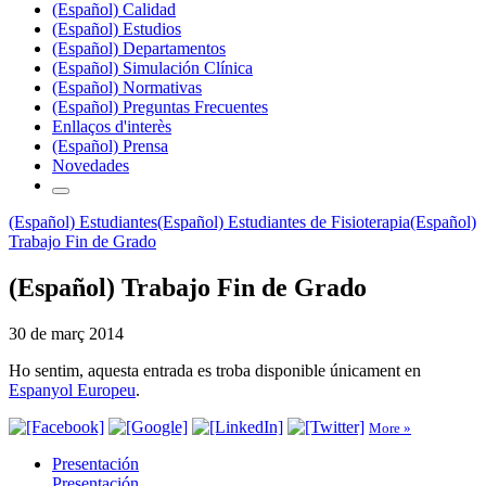
(Español) Calidad
(Español) Estudios
(Español) Departamentos
(Español) Simulación Clínica
(Español) Normativas
(Español) Preguntas Frecuentes
Enllaços d'interès
(Español) Prensa
Novedades
(Español) Estudiantes
(Español) Estudiantes de Fisioterapia
(Español)
Trabajo Fin de Grado
(Español) Trabajo Fin de Grado
30 de març 2014
Ho sentim, aquesta entrada es troba disponible únicament en
Espanyol Europeu
.
More »
Presentación
Presentación