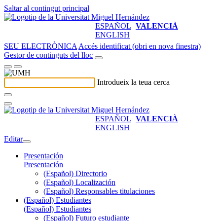
Saltar al contingut principal
ESPAÑOL
VALENCIÀ
ENGLISH
SEU ELECTRÒNICA
Accés identificat (obri en nova finestra)
Gestor de continguts del lloc
Introdueix la teua cerca
ESPAÑOL
VALENCIÀ
ENGLISH
Editar
Presentación
Presentación
(Español) Directorio
(Español) Localización
(Español) Responsables titulaciones
(Español) Estudiantes
(Español) Estudiantes
(Español) Futuro estudiante