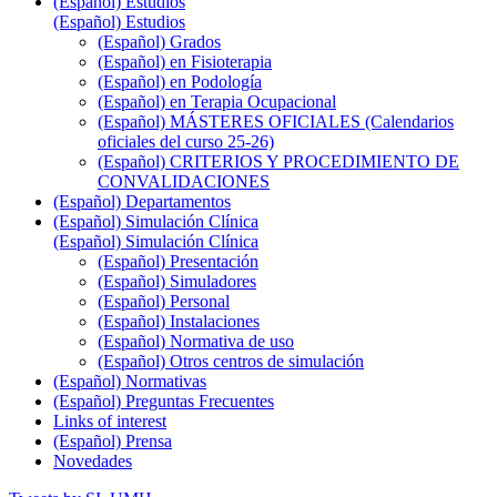
(Español) Estudios
(Español) Estudios
(Español) Grados
(Español) en Fisioterapia
(Español) en Podología
(Español) en Terapia Ocupacional
(Español) MÁSTERES OFICIALES (Calendarios
oficiales del curso 25-26)
(Español) CRITERIOS Y PROCEDIMIENTO DE
CONVALIDACIONES
(Español) Departamentos
(Español) Simulación Clínica
(Español) Simulación Clínica
(Español) Presentación
(Español) Simuladores
(Español) Personal
(Español) Instalaciones
(Español) Normativa de uso
(Español) Otros centros de simulación
(Español) Normativas
(Español) Preguntas Frecuentes
Links of interest
(Español) Prensa
Novedades