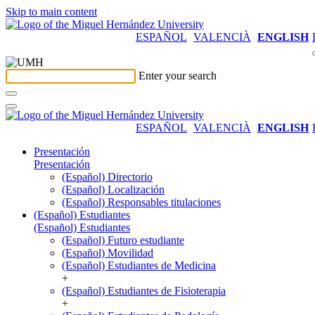
Skip to main content
ESPAÑOL
VALENCIÀ
ENGLISH
Enter your search
ESPAÑOL
VALENCIÀ
ENGLISH
Presentación
Presentación
(Español) Directorio
(Español) Localización
(Español) Responsables titulaciones
(Español) Estudiantes
(Español) Estudiantes
(Español) Futuro estudiante
(Español) Movilidad
(Español) Estudiantes de Medicina
+
(Español) Estudiantes de Fisioterapia
+