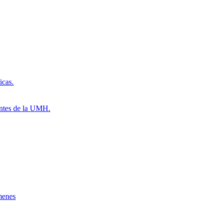
icas.
antes de la UMH.
menes