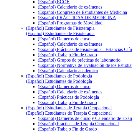
(Español) ECOE
(Español) Calendario de exámenes
(Español) Congreso de Estudiantes de Medicina
(Español) PRÁCTICAS DE MEDICINA
(Español) Programas de Movilidad
(Español) Estudiantes de Fisioterapia
(Español) Estudiantes de Fisioterapia
(Español) Dameros de curso
(Español) Calendario de exámenes
(Español) Prácticas de Fisioterapia - Estancias Clín
(Español) Trabajo Fin de Grado
(Español) Grupos de prácticas de laboratorio
(Español) Normativa de Evaluación de los Estudi
(Español) Calendario académico
(Español) Estudiantes de Podología
(Español) Estudiantes de Podología
(Español) Dameros de curso
(Español) Calendario de exámenes
(Español) Prácticas de Podología
(Español) Trabajo Fin de Grado
(Español) Estudiantes de Terapia Ocupacional
(Español) Estudiantes de Terapia Ocupacional
(Español) Dameros de curso y Calendario de Exá
(Español) Prácticas de Terapia Ocupacional
(Español) Trabajo Fin de Grado