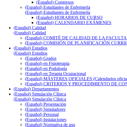
(Español) Congresos
(Español) Estudiantes de Enfermería
(Español) Estudiantes de Enfermería
(Español) HORARIOS DE CURSO
(Español) CALENDARIO EXÁMENES
(Español) Calidad
(Español) Calidad
(Español) COMITÉ DE CALIDAD DE LA FACULT
(Español) COMISIÓN DE PLANIFICACIÓN CUR
(Español) Estudios
(Español) Estudios
(Español) Grados
(Español) en Fisioterapia
(Español) en Podología
(Español) en Terapia Ocupacional
(Español) MÁSTERES OFICIALES (Calendarios oficiale
(Español) CRITERIOS Y PROCEDIMIENTO DE C
(Español) Departamentos
(Español) Simulación Clínica
(Español) Simulación Clínica
(Español) Presentación
(Español) Simuladores
(Español) Personal
(Español) Instalaciones
(Español) Normativa de uso