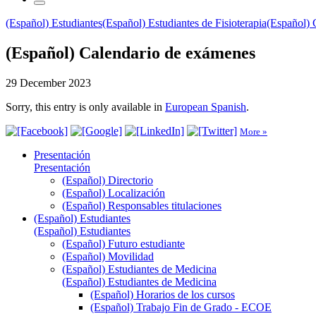
(Español) Estudiantes
(Español) Estudiantes de Fisioterapia
(Español) 
(Español) Calendario de exámenes
29 December 2023
Sorry, this entry is only available in
European Spanish
.
More »
Presentación
Presentación
(Español) Directorio
(Español) Localización
(Español) Responsables titulaciones
(Español) Estudiantes
(Español) Estudiantes
(Español) Futuro estudiante
(Español) Movilidad
(Español) Estudiantes de Medicina
(Español) Estudiantes de Medicina
(Español) Horarios de los cursos
(Español) Trabajo Fin de Grado - ECOE