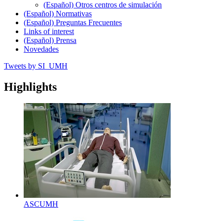
(Español) Otros centros de simulación
(Español) Normativas
(Español) Preguntas Frecuentes
Links of interest
(Español) Prensa
Novedades
Tweets by SI_UMH
Highlights
ASCUMH