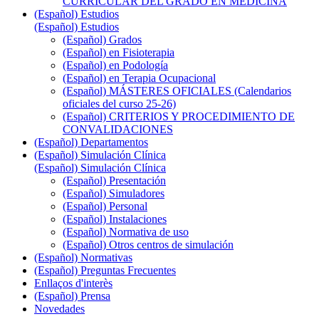
CURRICULAR DEL GRADO EN MEDICINA
(Español) Estudios
(Español) Estudios
(Español) Grados
(Español) en Fisioterapia
(Español) en Podología
(Español) en Terapia Ocupacional
(Español) MÁSTERES OFICIALES (Calendarios
oficiales del curso 25-26)
(Español) CRITERIOS Y PROCEDIMIENTO DE
CONVALIDACIONES
(Español) Departamentos
(Español) Simulación Clínica
(Español) Simulación Clínica
(Español) Presentación
(Español) Simuladores
(Español) Personal
(Español) Instalaciones
(Español) Normativa de uso
(Español) Otros centros de simulación
(Español) Normativas
(Español) Preguntas Frecuentes
Enllaços d'interès
(Español) Prensa
Novedades