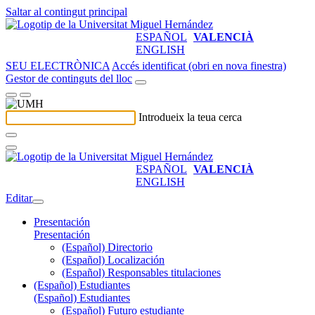
Saltar al contingut principal
ESPAÑOL
VALENCIÀ
ENGLISH
SEU ELECTRÒNICA
Accés identificat (obri en nova finestra)
Gestor de continguts del lloc
Introdueix la teua cerca
ESPAÑOL
VALENCIÀ
ENGLISH
Editar
Presentación
Presentación
(Español) Directorio
(Español) Localización
(Español) Responsables titulaciones
(Español) Estudiantes
(Español) Estudiantes
(Español) Futuro estudiante