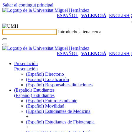
Saltar al contingut principal
ESPAÑOL
VALENCIÀ
ENGLISH
Introdueix la teua cerca
ESPAÑOL
VALENCIÀ
ENGLISH
Presentación
Presentación
(Español) Directorio
(Español) Localización
(Español) Responsables titulaciones
(Español) Estudiantes
(Español) Estudiantes
(Español) Futuro estudiante
(Español) Movilidad
(Español) Estudiantes de Medicina
+
(Español) Estudiantes de Fisioterapia
+