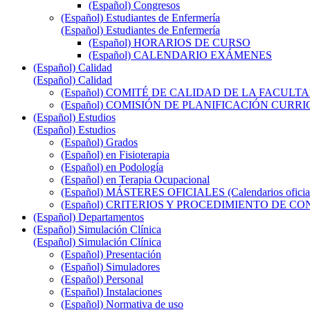
(Español) Congresos
(Español) Estudiantes de Enfermería
(Español) Estudiantes de Enfermería
(Español) HORARIOS DE CURSO
(Español) CALENDARIO EXÁMENES
(Español) Calidad
(Español) Calidad
(Español) COMITÉ DE CALIDAD DE LA FACULT
(Español) COMISIÓN DE PLANIFICACIÓN CUR
(Español) Estudios
(Español) Estudios
(Español) Grados
(Español) en Fisioterapia
(Español) en Podología
(Español) en Terapia Ocupacional
(Español) MÁSTERES OFICIALES (Calendarios oficiale
(Español) CRITERIOS Y PROCEDIMIENTO DE C
(Español) Departamentos
(Español) Simulación Clínica
(Español) Simulación Clínica
(Español) Presentación
(Español) Simuladores
(Español) Personal
(Español) Instalaciones
(Español) Normativa de uso