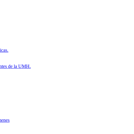
icas.
antes de la UMH.
menes