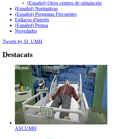
(Español) Otros centros de simulación
(Español) Normativas
(Español) Preguntas Frecuentes
Enllaços d'interès
(Español) Prensa
Novedades
Tweets by SI_UMH
Destacats
ASCUMH