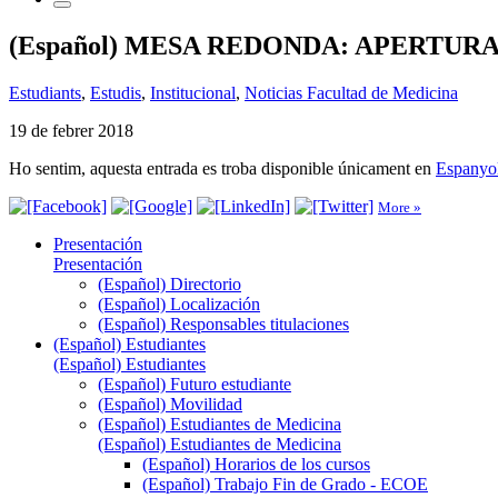
(Español) MESA REDONDA: APERTU
Estudiants
,
Estudis
,
Institucional
,
Noticias Facultad de Medicina
19 de febrer 2018
Ho sentim, aquesta entrada es troba disponible únicament en
Espanyo
More »
Presentación
Presentación
(Español) Directorio
(Español) Localización
(Español) Responsables titulaciones
(Español) Estudiantes
(Español) Estudiantes
(Español) Futuro estudiante
(Español) Movilidad
(Español) Estudiantes de Medicina
(Español) Estudiantes de Medicina
(Español) Horarios de los cursos
(Español) Trabajo Fin de Grado - ECOE