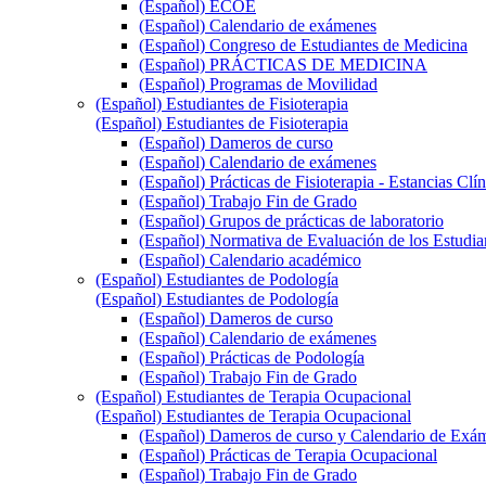
(Español) ECOE
(Español) Calendario de exámenes
(Español) Congreso de Estudiantes de Medicina
(Español) PRÁCTICAS DE MEDICINA
(Español) Programas de Movilidad
(Español) Estudiantes de Fisioterapia
(Español) Estudiantes de Fisioterapia
(Español) Dameros de curso
(Español) Calendario de exámenes
(Español) Prácticas de Fisioterapia - Estancias Clín
(Español) Trabajo Fin de Grado
(Español) Grupos de prácticas de laboratorio
(Español) Normativa de Evaluación de los Estudi
(Español) Calendario académico
(Español) Estudiantes de Podología
(Español) Estudiantes de Podología
(Español) Dameros de curso
(Español) Calendario de exámenes
(Español) Prácticas de Podología
(Español) Trabajo Fin de Grado
(Español) Estudiantes de Terapia Ocupacional
(Español) Estudiantes de Terapia Ocupacional
(Español) Dameros de curso y Calendario de Exá
(Español) Prácticas de Terapia Ocupacional
(Español) Trabajo Fin de Grado