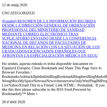
12 de maig 2020
UNCATEGORIZED
(Español) RESUMEN DE LA INFORMACIÓN RECIBIDA
DESDE LA DIRECCIÓN GENERAL DE ORDENACIÓN
PROFESIONAL DEL MINISTERIO DE SANIDAD
MEDIANTE CORREO ELECTRÓNICO TRAS
SUPLICATORIO ENVIADO DESDE LA CONFERENCIA
NACIONAL DE DECANOS DE FACULTADES DE
MEDICINA EN RELACIÓN CON LA SITUACIÓN DE LOS
GRADUADOS/LICENCIADOS ESPAÑOLES QUE
AFRONTAN LA ESPECIALIZACIÓN MÉDICA EN EEUU
Ho sentim, aquesta entrada es troba disponible únicament en
Espanyol Europeu. Close Bookmark and Share This Page Save to
Browser Favorites /
BookmarksAskbackflipblinklistBlogBookmarkBloglinesBlogMarksB
WongMixxMySpaceNetvouzNewsvineoneviewOnlyWirePlugIMPropell
LiveYahoo!Email This to a Friend Link HTML: Permalink: If you
like this then please subscribe to the RSS Feed.Powered by
Bookmarkify™ More »
28 d’abril 2020