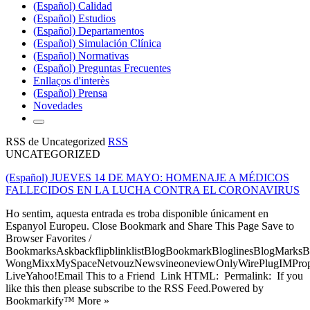
(Español) Calidad
(Español) Estudios
(Español) Departamentos
(Español) Simulación Clínica
(Español) Normativas
(Español) Preguntas Frecuentes
Enllaços d'interès
(Español) Prensa
Novedades
RSS de Uncategorized
RSS
UNCATEGORIZED
(Español) JUEVES 14 DE MAYO: HOMENAJE A MÉDICOS
FALLECIDOS EN LA LUCHA CONTRA EL CORONAVIRUS
Ho sentim, aquesta entrada es troba disponible únicament en
Espanyol Europeu. Close Bookmark and Share This Page Save to
Browser Favorites /
BookmarksAskbackflipblinklistBlogBookmarkBloglinesBlogMarksB
WongMixxMySpaceNetvouzNewsvineoneviewOnlyWirePlugIMPropell
LiveYahoo!Email This to a Friend Link HTML: Permalink: If you
like this then please subscribe to the RSS Feed.Powered by
Bookmarkify™ More »