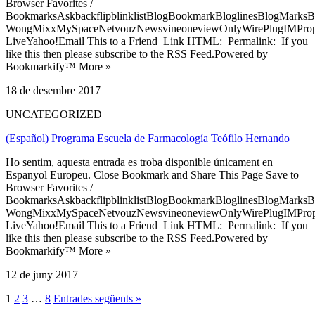
Browser Favorites /
BookmarksAskbackflipblinklistBlogBookmarkBloglinesBlogMarksB
WongMixxMySpaceNetvouzNewsvineoneviewOnlyWirePlugIMPropell
LiveYahoo!Email This to a Friend Link HTML: Permalink: If you
like this then please subscribe to the RSS Feed.Powered by
Bookmarkify™ More »
18 de desembre 2017
UNCATEGORIZED
(Español) Programa Escuela de Farmacología Teófilo Hernando
Ho sentim, aquesta entrada es troba disponible únicament en
Espanyol Europeu. Close Bookmark and Share This Page Save to
Browser Favorites /
BookmarksAskbackflipblinklistBlogBookmarkBloglinesBlogMarksB
WongMixxMySpaceNetvouzNewsvineoneviewOnlyWirePlugIMPropell
LiveYahoo!Email This to a Friend Link HTML: Permalink: If you
like this then please subscribe to the RSS Feed.Powered by
Bookmarkify™ More »
12 de juny 2017
1
2
3
…
8
Entrades següents »