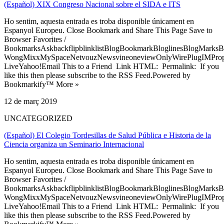
(Español) XIX Congreso Nacional sobre el SIDA e ITS
Ho sentim, aquesta entrada es troba disponible únicament en
Espanyol Europeu. Close Bookmark and Share This Page Save to
Browser Favorites /
BookmarksAskbackflipblinklistBlogBookmarkBloglinesBlogMarksB
WongMixxMySpaceNetvouzNewsvineoneviewOnlyWirePlugIMPropell
LiveYahoo!Email This to a Friend Link HTML: Permalink: If you
like this then please subscribe to the RSS Feed.Powered by
Bookmarkify™ More »
12 de març 2019
UNCATEGORIZED
(Español) El Colegio Tordesillas de Salud Pública e Historia de la
Ciencia organiza un Seminario Internacional
Ho sentim, aquesta entrada es troba disponible únicament en
Espanyol Europeu. Close Bookmark and Share This Page Save to
Browser Favorites /
BookmarksAskbackflipblinklistBlogBookmarkBloglinesBlogMarksB
WongMixxMySpaceNetvouzNewsvineoneviewOnlyWirePlugIMPropell
LiveYahoo!Email This to a Friend Link HTML: Permalink: If you
like this then please subscribe to the RSS Feed.Powered by