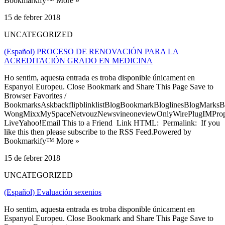
Bookmarkify™ More »
15 de febrer 2018
UNCATEGORIZED
(Español) PROCESO DE RENOVACIÓN PARA LA
ACREDITACIÓN GRADO EN MEDICINA
Ho sentim, aquesta entrada es troba disponible únicament en
Espanyol Europeu. Close Bookmark and Share This Page Save to
Browser Favorites /
BookmarksAskbackflipblinklistBlogBookmarkBloglinesBlogMarksB
WongMixxMySpaceNetvouzNewsvineoneviewOnlyWirePlugIMPropell
LiveYahoo!Email This to a Friend Link HTML: Permalink: If you
like this then please subscribe to the RSS Feed.Powered by
Bookmarkify™ More »
15 de febrer 2018
UNCATEGORIZED
(Español) Evaluación sexenios
Ho sentim, aquesta entrada es troba disponible únicament en
Espanyol Europeu. Close Bookmark and Share This Page Save to