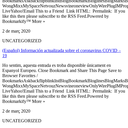
BookmarksAskbackflipblinklistBlogBookmarkBloglinesBlogMarksB
WongMixxMySpaceNetvouzNewsvineoneviewOnlyWirePlugIMPropell
LiveYahoo!Email This to a Friend Link HTML: Permalink: If you
like this then please subscribe to the RSS Feed.Powered by
Bookmarkify™ More »
2 de març 2020
UNCATEGORIZED
(Español) Información actualizada sobre el coronavirus COVID –
19
Ho sentim, aquesta entrada es troba disponible únicament en
Espanyol Europeu. Close Bookmark and Share This Page Save to
Browser Favorites /
BookmarksAskbackflipblinklistBlogBookmarkBloglinesBlogMarksB
WongMixxMySpaceNetvouzNewsvineoneviewOnlyWirePlugIMPropell
LiveYahoo!Email This to a Friend Link HTML: Permalink: If you
like this then please subscribe to the RSS Feed.Powered by
Bookmarkify™ More »
2 de març 2020
UNCATEGORIZED