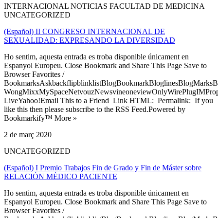
INTERNACIONAL NOTICIAS FACULTAD DE MEDICINA
UNCATEGORIZED
(Español) II CONGRESO INTERNACIONAL DE
SEXUALIDAD: EXPRESANDO LA DIVERSIDAD
Ho sentim, aquesta entrada es troba disponible únicament en
Espanyol Europeu. Close Bookmark and Share This Page Save to
Browser Favorites /
BookmarksAskbackflipblinklistBlogBookmarkBloglinesBlogMarksB
WongMixxMySpaceNetvouzNewsvineoneviewOnlyWirePlugIMPropell
LiveYahoo!Email This to a Friend Link HTML: Permalink: If you
like this then please subscribe to the RSS Feed.Powered by
Bookmarkify™ More »
2 de març 2020
UNCATEGORIZED
(Español) I Premio Trabajos Fin de Grado y Fin de Máster sobre
RELACIÓN MÉDICO PACIENTE
Ho sentim, aquesta entrada es troba disponible únicament en
Espanyol Europeu. Close Bookmark and Share This Page Save to
Browser Favorites /