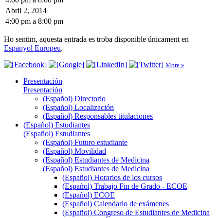
Abril 2, 2014
4:00 pm
a
8:00 pm
Ho sentim, aquesta entrada es troba disponible únicament en
Espanyol Europeu
.
More »
Presentación
Presentación
(Español) Directorio
(Español) Localización
(Español) Responsables titulaciones
(Español) Estudiantes
(Español) Estudiantes
(Español) Futuro estudiante
(Español) Movilidad
(Español) Estudiantes de Medicina
(Español) Estudiantes de Medicina
(Español) Horarios de los cursos
(Español) Trabajo Fin de Grado - ECOE
(Español) ECOE
(Español) Calendario de exámenes
(Español) Congreso de Estudiantes de Medicina