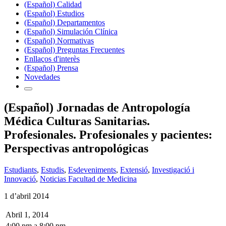
(Español) Calidad
(Español) Estudios
(Español) Departamentos
(Español) Simulación Clínica
(Español) Normativas
(Español) Preguntas Frecuentes
Enllaços d'interès
(Español) Prensa
Novedades
(Español) Jornadas de Antropología
Médica Culturas Sanitarias.
Profesionales. Profesionales y pacientes:
Perspectivas antropológicas
Estudiants
,
Estudis
,
Esdeveniments
,
Extensió
,
Investigació i
Innovació
,
Noticias Facultad de Medicina
1 d’abril 2014
Abril 1, 2014
4:00 pm
a
8:00 pm