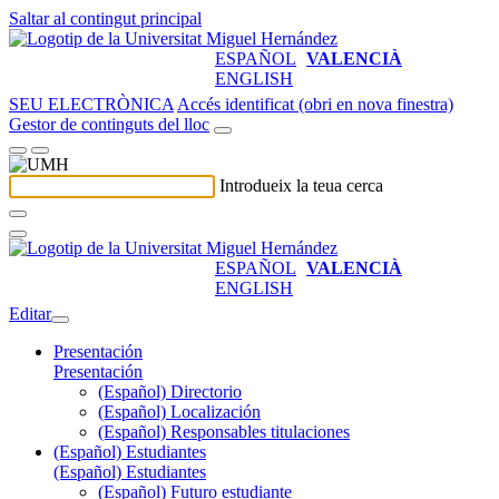
Saltar al contingut principal
ESPAÑOL
VALENCIÀ
ENGLISH
SEU ELECTRÒNICA
Accés identificat (obri en nova finestra)
Gestor de continguts del lloc
Introdueix la teua cerca
ESPAÑOL
VALENCIÀ
ENGLISH
Editar
Presentación
Presentación
(Español) Directorio
(Español) Localización
(Español) Responsables titulaciones
(Español) Estudiantes
(Español) Estudiantes
(Español) Futuro estudiante